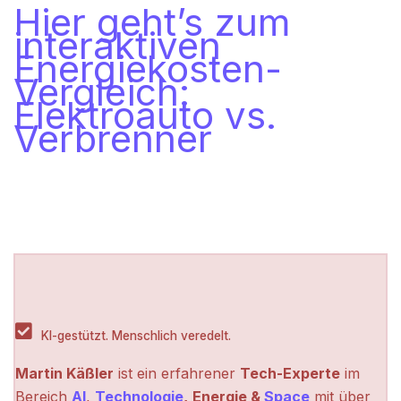
Hier geht’s zum
interaktiven
Energiekosten-
Vergleich:
Elektroauto vs.
Verbrenner
KI-gestützt. Menschlich veredelt.
Martin Käßler
ist ein erfahrener
Tech-Experte
im
Bereich
AI
,
Technologie
,
Energie &
Space
mit über