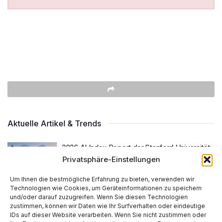
Aktuelle Artikel & Trends
2026 AI Index Report der Stanford Universität
Privatsphäre-Einstellungen
BY
MARTIN KÄSSLER
APRIL 14, 2026
0
Um Ihnen die bestmögliche Erfahrung zu bieten, verwenden wir
Technologien wie Cookies, um Geräteinformationen zu speichern
Virgo cluster of galaxies (Panorama with the
und/oder darauf zuzugreifen. Wenn Sie diesen Technologien
Seestar S30 pro)
zustimmen, können wir Daten wie Ihr Surfverhalten oder eindeutige
BY
MARTIN KÄSSLER
APRIL 9, 2026
0
IDs auf dieser Website verarbeiten. Wenn Sie nicht zustimmen oder