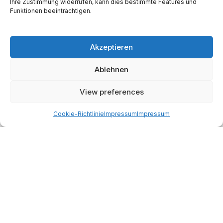
Ihre Zustimmung widerrufen, kann dies bestimmte Features und
Periods when to make money: Ein Deep Dive
Funktionen beeinträchtigen.
über den Benner Cycle
BY
MARTIN KÄSSLER
APRIL 3, 2026
0
Akzeptieren
Vibe Coding in der Praxis: Wie KI einen
Astrofotografie-Pain-Point löst
Ablehnen
BY
MARTIN KÄSSLER
MÄRZ 27, 2026
0
View preferences
Cookie-Richtlinie
Impressum
Impressum
Start
AI
Tech
Kapital
Prognosen
Electric
How-to
Space
Medien
Gesellschaft
Astro
Made with AI support. Als Amazon-Partner verdiene ich
an qualifizierten Verkäufen.