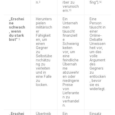
n.
rber zu
fing“).
3
14
verunsich
ern.
13
„Erschei
Herunters
Ein
Eine
ne
pielen
Unterneh
Person
schwach
militärisch
men
täuscht in
, wenn
er
täuscht
einer
du stark
Fähigkeit
finanziell
Online-
bist“
en, um
e
Debatte
5
einen
Schwierig
Unwissen
Gegner
keiten
heit vor,
zu
vor, um
um das
Selbstübe
eine
volle
rschätzu
feindliche
Argument
ng zu
Übernah
des
verleiten
me
Gegners
und in
abzuwehr
zu
eine Falle
en oder
entlocken
zu
niedrigere
, bevor
locken.
Preise
sie es
von
widerlegt.
Lieferante
n zu
verhandel
n.
„Erschei
Übertreib
Ein
Einsatz