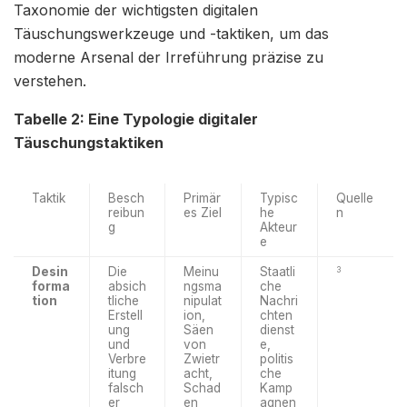
Taxonomie der wichtigsten digitalen
Täuschungswerkzeuge und -taktiken, um das
moderne Arsenal der Irreführung präzise zu
verstehen.
Tabelle 2: Eine Typologie digitaler
Täuschungstaktiken
Taktik
Besch
Primär
Typisc
Quelle
reibun
es Ziel
he
n
g
Akteur
e
Desin
Die
Meinu
Staatli
3
forma
absich
ngsma
che
tion
tliche
nipulat
Nachri
Erstell
ion,
chten
ung
Säen
dienst
und
von
e,
Verbre
Zwietr
politis
itung
acht,
che
falsch
Schad
Kamp
er
en
agnen