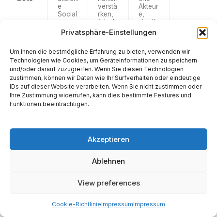
e
verstä
Akteur
Social
rken,
e,
-
falsch
staatli
Media
en
che
Privatsphäre-Einstellungen
-
Konse
Akteur
Konte
ns
e,
Um Ihnen die bestmögliche Erfahrung zu bieten, verwenden wir
n, die
erzeu
komm
progr
gen,
erziell
Technologien wie Cookies, um Geräteinformationen zu speichern
ammie
abwei
e
und/oder darauf zuzugreifen. Wenn Sie diesen Technologien
rt
chend
Spam
zustimmen, können wir Daten wie Ihr Surfverhalten oder eindeutige
sind,
e
mer.
IDs auf dieser Website verarbeiten. Wenn Sie nicht zustimmen oder
um
Meinu
Ihre Zustimmung widerrufen, kann dies bestimmte Features und
wie
ngen
Funktionen beeinträchtigen.
mensc
unterd
hliche
rücke
Nutze
n,
r zu
Trend
poste
s
Akzeptieren
n und
manip
zu
ulieren
Ablehnen
intera
.
gieren
.
View preferences
Deepf
KI-
Falsch
Staatli
3
akes
generi
e
che
Cookie-Richtlinie
Impressum
Impressum
erte
Bewei
Akteur
synth
se
e,