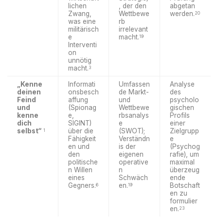
lichen
, der den
abgetan
Zwang,
Wettbewe
werden.
20
was eine
rb
militärisch
irrelevant
e
macht.
19
Interventi
on
unnötig
macht.
3
„Kenne
Informati
Umfassen
Analyse
deinen
onsbesch
de Markt-
des
Feind
affung
und
psycholo
und
(Spionag
Wettbewe
gischen
kenne
e,
rbsanalys
Profils
dich
SIGINT)
e
einer
selbst“
über die
(SWOT);
Zielgrupp
1
Fähigkeit
Verständn
e
en und
is der
(Psychog
den
eigenen
rafie), um
politische
operative
maximal
n Willen
n
überzeug
eines
Schwäch
ende
Gegners.
en.
Botschaft
6
19
en zu
formulier
en.
23