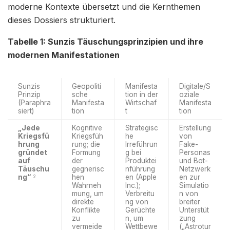
moderne Kontexte übersetzt und die Kernthemen
dieses Dossiers strukturiert.
Tabelle 1: Sunzis Täuschungsprinzipien und ihre
modernen Manifestationen
Sunzis
Geopoliti
Manifesta
Digitale/S
Prinzip
sche
tion in der
oziale
(Paraphra
Manifesta
Wirtschaf
Manifesta
siert)
tion
t
tion
„Jede
Kognitive
Strategisc
Erstellung
Kriegsfü
Kriegsfüh
he
von
hrung
rung; die
Irreführun
Fake-
gründet
Formung
g bei
Personas
auf
der
Produktei
und Bot-
Täuschu
gegnerisc
nführung
Netzwerk
ng“
hen
en (Apple
en zur
2
Wahrneh
Inc.);
Simulatio
mung, um
Verbreitu
n von
direkte
ng von
breiter
Konflikte
Gerüchte
Unterstüt
zu
n, um
zung
vermeide
Wettbewe
(„Astrotur