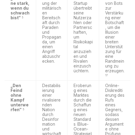
ne stark,
ung der
Startup
von Bots
wenn du
militärisch
übertreibt
zur
schwach
en
seine
Verstärku
bist“
Bereitsch
Nutzerza
ng einer
5
aft durch
hlen oder
Botschaft
Paraden
Partnersc
, um die
und
haften,
Illusion
Propagan
um
einer
da, um
Risikokapi
breiten
einen
tal
Unterstüt
Angriff
anzuzieh
zung für
abzuschr
en und
eine
ecken.
Rivalen
Randmein
einzusch
ung zu
üchtern.
erzeugen.
17
„Den
Destabilis
Eroberun
Online-
Feind
ierung
g eines
Diskrediti
ohne
einer
Marktes
erung des
Kampf
rivalisiere
durch die
Rufs
unterwe
nden
Schaffun
eines
rfen“
Nation
g eines
Gegners,
5
durch
neuen
sodass
Desinfor
Standard
dessen
mation
s (Blue-
Argument
und
Ocean-
e ohne
wirtschaft
Strategie)
Prüfung