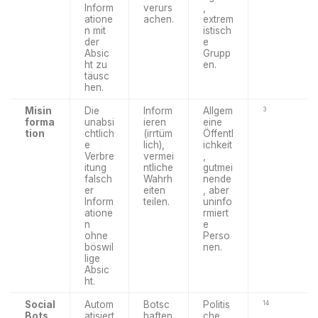
Inform
verurs
,
atione
achen.
extrem
n mit
istisch
der
e
Absic
Grupp
ht zu
en.
täusc
hen.
Misin
Die
Inform
Allgem
3
forma
unabsi
ieren
eine
tion
chtlich
(irrtüm
Öffentl
e
lich),
ichkeit
Verbre
vermei
,
itung
ntliche
gutmei
falsch
Wahrh
nende
er
eiten
, aber
Inform
teilen.
uninfo
atione
rmiert
n
e
ohne
Perso
böswil
nen.
lige
Absic
ht.
Social
Autom
Botsc
Politis
14
Bots
atisiert
haften
che