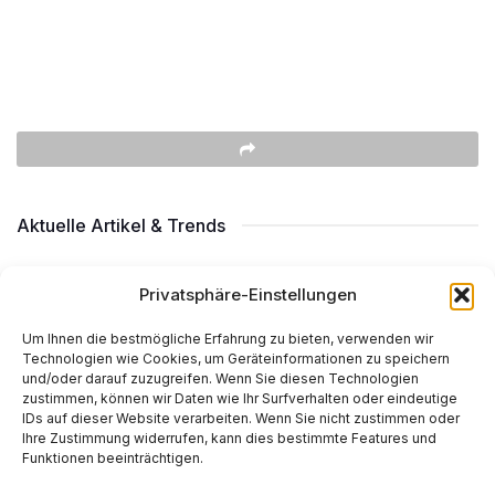
Aktuelle Artikel & Trends
2026 AI Index Report der Stanford Universität
Privatsphäre-Einstellungen
BY
MARTIN KÄSSLER
APRIL 14, 2026
0
Um Ihnen die bestmögliche Erfahrung zu bieten, verwenden wir
Technologien wie Cookies, um Geräteinformationen zu speichern
Virgo cluster of galaxies (Panorama with the
und/oder darauf zuzugreifen. Wenn Sie diesen Technologien
Seestar S30 pro)
zustimmen, können wir Daten wie Ihr Surfverhalten oder eindeutige
IDs auf dieser Website verarbeiten. Wenn Sie nicht zustimmen oder
BY
MARTIN KÄSSLER
APRIL 9, 2026
0
Ihre Zustimmung widerrufen, kann dies bestimmte Features und
Funktionen beeinträchtigen.
Periods when to make money: Ein Deep Dive
über den Benner Cycle