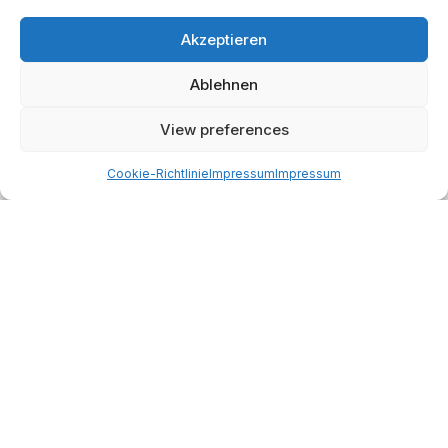
BY
MARTIN KÄSSLER
APRIL 3, 2026
0
Akzeptieren
Vibe Coding in der Praxis: Wie KI einen
Ablehnen
Astrofotografie-Pain-Point löst
BY
MARTIN KÄSSLER
MÄRZ 27, 2026
0
View preferences
Cookie-Richtlinie
Impressum
Impressum
Start
AI
Tech
Kapital
Prognosen
Electric
How-to
Space
Medien
Gesellschaft
Astro
Made with AI support. Als Amazon-Partner verdiene ich
an qualifizierten Verkäufen.
© 2026
Martin Käßler
Impressum und Datenschutz:
Impressum
.