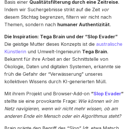
Basis einer
Qualitätsfilterung durch eine Zeitreise
.
Indem wir Suchergebnisse strikt auf die Zeit
vor
diesem Stichtag begrenzen, filtern wir nicht nach
Themen, sondern nach
humaner Authentizität
.
Die Inspiration: Tega Brain und der “Slop Evader”
Die geistige Mutter dieses Konzepts ist die
australische
Künstlerin
und Umwelt-Ingenieurin
Tega Brain
.
Bekannt für ihre Arbeit an der Schnittstelle von
Ökologie, Daten und digitalen Systemen, erkannte sie
früh die Gefahr der “Verwässerung” unseres
kollektiven Wissens durch KI-generierten Müll.
Mit ihrem Projekt und Browser-Add-on
“
Slop Evader
“
stellte sie eine provokante Frage:
Wie können wir im
Netz navigieren, wenn wir nicht mehr wissen, ob am
anderen Ende ein Mensch oder ein Algorithmus steht?
Brain prägte den Begriff des “Slop” (dt. etwa Matsch