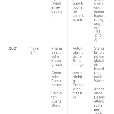
(Pand
unterb
owns
emie-
roche
und
beding
ne
einem
t)
Lieferk
Export
etten)
rückg
ang
von
-9,1
%.[2,
3]
2021
1.379,
Pharm
Autom
Starke
3
azeuti
obilind
Erholu
2
sche
ustrie
ng der
Erzeu
(Chip
global
gnisse
mange
en
,
l
Nachf
Chemi
beeint
rage
sche
rächti
nach
Erzeu
gt
Waren
gnisse
Produ
.
,
ktion
Anhalt
Halblei
massi
ende
ter-
v)
Lieferk
Ausrü
ettenp
stung
roble
me
(insb.