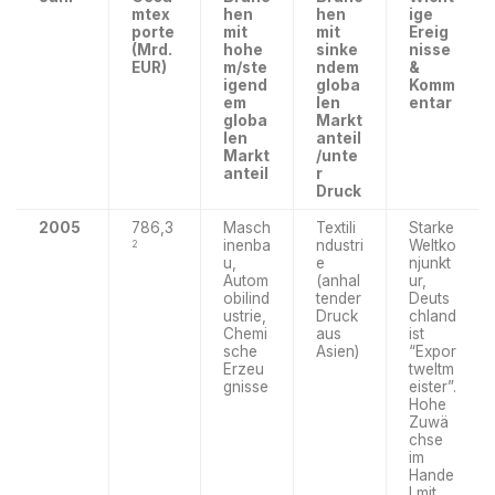
mtex
hen
hen
ige
porte
mit
mit
Ereig
(Mrd.
hohe
sinke
nisse
EUR)
m/ste
ndem
&
igend
globa
Komm
em
len
entar
globa
Markt
len
anteil
Markt
/unte
anteil
r
Druck
2005
786,3
Masch
Textili
Starke
inenba
ndustri
Weltko
2
u,
e
njunkt
Autom
(anhal
ur,
obilind
tender
Deuts
ustrie,
Druck
chland
Chemi
aus
ist
sche
Asien)
“Expor
Erzeu
tweltm
gnisse
eister”.
Hohe
Zuwä
chse
im
Hande
l mit