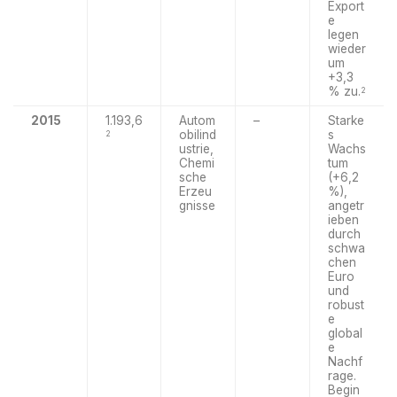
Export
e
legen
wieder
um
+3,3
% zu.
2
2015
1.193,6
Autom
–
Starke
obilind
s
2
ustrie,
Wachs
Chemi
tum
sche
(+6,2
Erzeu
%),
gnisse
angetr
ieben
durch
schwa
chen
Euro
und
robust
e
global
e
Nachf
rage.
Begin