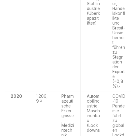
Stahlin
ur,
dustrie
Hande
(Überk
lskonfl
apazit
ikte
äten)
und
Brexit-
Unsic
herhei
t
führen
zu
Stagn
ation
der
Export
e
(+0,8
%).
2
2020
1.206,
Pharm
Autom
COVID
9
azeuti
obilind
-19-
2
sche
ustrie,
Pande
Erzeu
Masch
mie
gnisse
inenba
führt
,
u
zu
Medizi
(Lock
global
ntech
downs
en
nik
,
Lockd