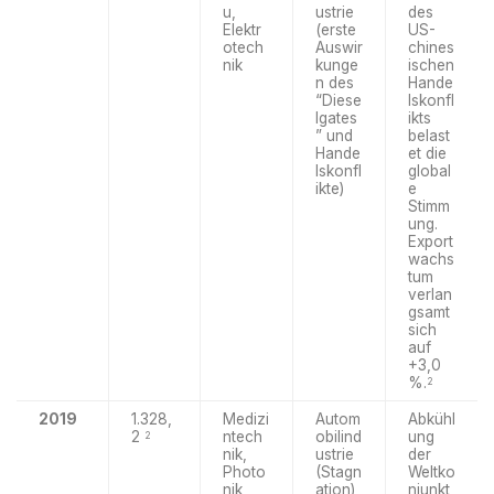
u,
ustrie
des
Elektr
(erste
US-
otech
Auswir
chines
nik
kunge
ischen
n des
Hande
“Diese
lskonfl
lgates
ikts
” und
belast
Hande
et die
lskonfl
global
ikte)
e
Stimm
ung.
Export
wachs
tum
verlan
gsamt
sich
auf
+3,0
%.
2
2019
1.328,
Medizi
Autom
Abkühl
2
ntech
obilind
ung
2
nik,
ustrie
der
Photo
(Stagn
Weltko
nik
ation),
njunkt