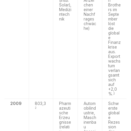
(insb.
Anzei
n
Solar),
chen
Brothe
Medizi
einer
rs im
ntech
Nachf
Septe
nik
rages
mber
chwäc
löst
he)
die
global
e
Finanz
krise
aus.
Export
wachs
tum
verlan
gsamt
sich
auf
+2,0
%.
2
2009
803,3
Pharm
Autom
Schw
azeuti
obilind
erste
2
sche
ustrie,
global
Erzeu
Masch
e
gnisse
inenba
Rezes
(relati
u
sion