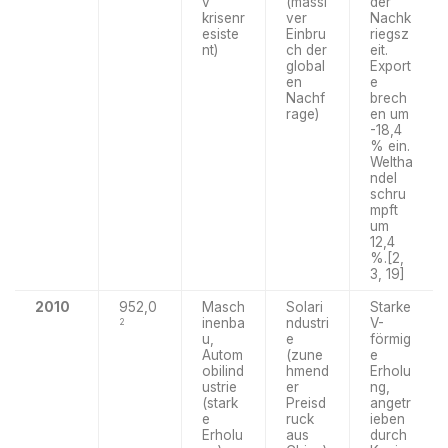
v
(massi
der
krisenr
ver
Nachk
esiste
Einbru
riegsz
nt)
ch der
eit.
global
Export
en
e
Nachf
brech
rage)
en um
-18,4
% ein.
Weltha
ndel
schru
mpft
um
12,4
%.[2,
3, 19]
2010
952,0
Masch
Solari
Starke
inenba
ndustri
V-
2
u,
e
förmig
Autom
(zune
e
obilind
hmend
Erholu
ustrie
er
ng,
(stark
Preisd
angetr
e
ruck
ieben
Erholu
aus
durch