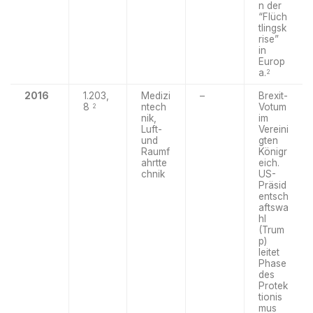
n der
“Flüch
tlingsk
rise”
in
Europ
a.
2
2016
1.203,
Medizi
–
Brexit-
8
ntech
Votum
2
nik,
im
Luft-
Vereini
und
gten
Raumf
Königr
ahrtte
eich.
chnik
US-
Präsid
entsch
aftswa
hl
(Trum
p)
leitet
Phase
des
Protek
tionis
mus