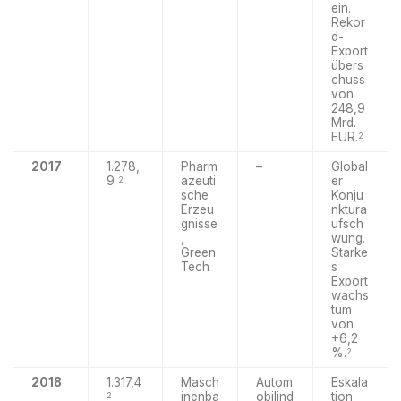
ein.
Rekor
d-
Export
übers
chuss
von
248,9
Mrd.
EUR.
2
2017
1.278,
Pharm
–
Global
9
azeuti
er
2
sche
Konju
Erzeu
nktura
gnisse
ufsch
,
wung.
Green
Starke
Tech
s
Export
wachs
tum
von
+6,2
%.
2
2018
1.317,4
Masch
Autom
Eskala
inenba
obilind
tion
2