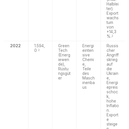
Halblei
ter).
Export
wachs
tum
von
+14,3
%.
2
2022
1.594,
Green
Energi
Russis
0
Tech
einten
cher
2
(Energ
sive
Angriff
iewen
Chemi
skrieg
de),
e,
auf
Rüstu
Teile
die
ngsgüt
des
Ukrain
er
Masch
e,
inenba
Energi
us
epreis
schoc
k,
hohe
Inflatio
n.
Export
e
steige
n