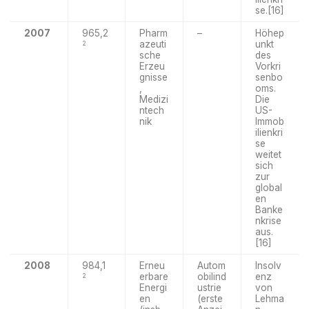
se.[16]
2007
965,2
Pharm
–
Höhep
azeuti
unkt
2
sche
des
Erzeu
Vorkri
gnisse
senbo
,
oms.
Medizi
Die
ntech
US-
nik
Immob
ilienkri
se
weitet
sich
zur
global
en
Banke
nkrise
aus.
[16]
2008
984,1
Erneu
Autom
Insolv
erbare
obilind
enz
2
Energi
ustrie
von
en
(erste
Lehma