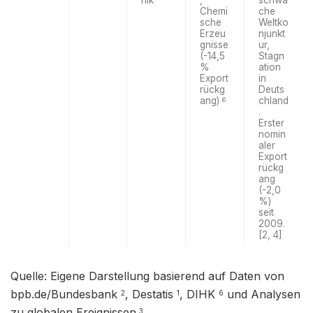
nik
,
schwa
Chemi
che
sche
Weltko
Erzeu
njunkt
gnisse
ur,
(-14,5
Stagn
%
ation
Export
in
rückg
Deuts
ang)
chland
6
.
Erster
nomin
aler
Export
rückg
ang
(-2,0
%)
seit
2009.
[2, 4]
Quelle: Eigene Darstellung basierend auf Daten von
bpb.de/Bundesbank
, Destatis
, DIHK
und Analysen
2
1
6
zu globalen Ereignissen.
3