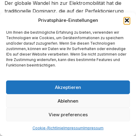
Der globale Wandel hin zur Elektromobilität hat die
traditionelle Dominanz, die auf der Perfektionierung
des Verbrennungsmotors beruhte, ins Wanken
Privatsphäre-Einstellungen
gebracht. Insbesondere auf dem weltgrößten
Um Ihnen die bestmögliche Erfahrung zu bieten, verwenden wir
Automarkt China, der lange Zeit eine der wichtigsten
Technologien wie Cookies, um Geräteinformationen zu speichern
Wachstums- und Ertragsquellen war, haben deutsche
und/oder darauf zuzugreifen. Wenn Sie diesen Technologien
zustimmen, können wir Daten wie Ihr Surfverhalten oder eindeutige
Hersteller signifikant an Boden verloren. Während die
IDs auf dieser Website verarbeiten. Wenn Sie nicht zustimmen oder
Inlandsfertigung in China zunimmt, sank der Export
Ihre Zustimmung widerrufen, kann dies bestimmte Features und
Funktionen beeinträchtigen.
deutscher Kfz und -teile dorthin allein in den ersten elf
Monaten des Jahres 2024 um 16,4 %.
Chinesische
10
Hersteller wie BYD sind nicht nur auf ihrem
Akzeptieren
Heimatmarkt dominant, sondern drängen mit
technologisch fortschrittlichen und preislich
Ablehnen
aggressiven Modellen zunehmend auf den
europäischen Markt.
24
View preferences
Diese Entwicklung zwingt die deutschen OEMs in ein
Cookie-Richtlinie
Impressum
Impressum
strategisches Dilemma. Sie müssen gleichzeitig in die