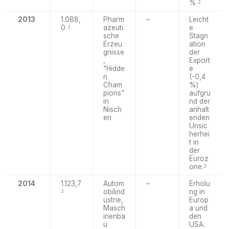
%.
2
2013
1.088,
Pharm
–
Leicht
0
azeuti
e
2
sche
Stagn
Erzeu
ation
gnisse
der
,
Export
“Hidde
e
n
(-0,4
Cham
%)
pions”
aufgru
in
nd der
Nisch
anhalt
en
enden
Unsic
herhei
t in
der
Euroz
one.
2
2014
1.123,7
Autom
–
Erholu
obilind
ng in
2
ustrie,
Europ
Masch
a und
inenba
den
u
USA.