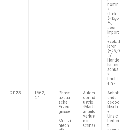
nomin
al
stark
(+15,6
%),
aber
Import
e
explod
ieren
(+25,0
%),
Hande
lsüber
schus
s
bricht
ein.
2
2023
1.562,
Pharm
Autom
Anhalt
4
azeuti
obilind
ende
2
sche
ustrie
geopo
Erzeu
(Markt
litisch
gnisse
anteils
e
,
verlust
Unsic
Medizi
e in
herhei
ntech
China)
t,