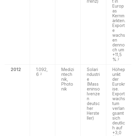
rrenz)
t in
Europ
as
Kernm
ärkten.
Export
e
wachs
en
denno
ch um
+11,5
%.
2
2012
1.092,
Medizi
Solari
Höhep
6
ntech
ndustri
unkt
2
nik,
e
der
Photo
(Mass
Eurokr
nik
eninso
ise.
lvenze
Export
n
wachs
deutsc
tum
her
verlan
Herste
gsamt
ller)
sich
deutlic
h auf
+3,0