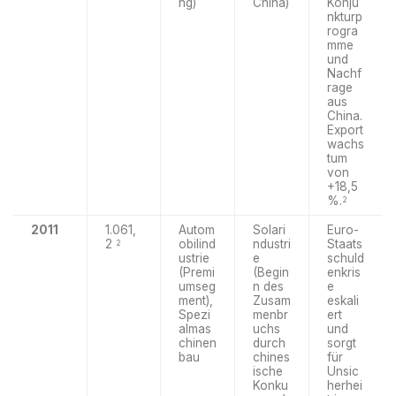
ng)
China)
Konju
nkturp
rogra
mme
und
Nachf
rage
aus
China.
Export
wachs
tum
von
+18,5
%.
2
2011
1.061,
Autom
Solari
Euro-
2
obilind
ndustri
Staats
2
ustrie
e
schuld
(Premi
(Begin
enkris
umseg
n des
e
ment),
Zusam
eskali
Spezi
menbr
ert
almas
uchs
und
chinen
durch
sorgt
bau
chines
für
ische
Unsic
Konku
herhei