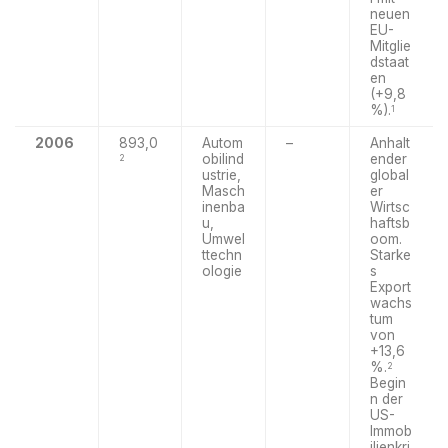
neuen
EU-
Mitglie
dstaat
en
(+9,8
%).
1
2006
893,0
Autom
–
Anhalt
obilind
ender
2
ustrie,
global
Masch
er
inenba
Wirtsc
u,
haftsb
Umwel
oom.
ttechn
Starke
ologie
s
Export
wachs
tum
von
+13,6
%.
2
Begin
n der
US-
Immob
ilienkri