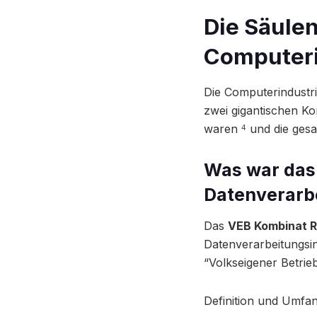
Die Säulen
Computeri
Die Computerindustrie
zwei gigantischen Kom
waren
und die gesa
4
Was war das
Datenverarb
Das
VEB Kombinat 
Datenverarbeitungsin
“Volkseigener Betrieb
Definition und Umfa