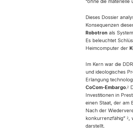
“ohne die materielle
Dieses Dossier analys
Konsequenzen dieser 
Robotron
als System
Es beleuchtet Schlü
Heimcomputer der
K
Im Kern war die DDR-
und ideologisches Pro
Erlangung technolog
CoCom-Embargo
.
D
2
Investitionen in Pre
einen Staat, der am 
Nach der Wiederverei
konkurrenzfähig”
,
2
darstellt.