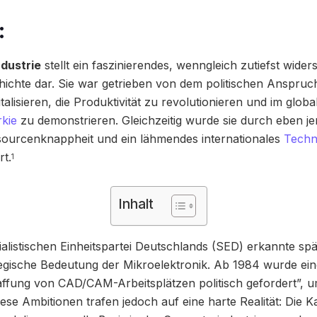
:
dustrie
stellt ein faszinierendes, wenngleich zutiefst wider
ichte dar. Sie war getrieben von dem politischen Anspruch
italisieren, die Produktivität zu revolutionieren und im glo
kie
zu demonstrieren. Gleichzeitig wurde sie durch eben je
sourcenknappheit und ein lähmendes internationales
Techn
t.
1
Inhalt
alistischen Einheitspartei Deutschlands (SED) erkannte spä
egische Bedeutung der Mikroelektronik. Ab 1984 wurde eine
fung von CAD/CAM-Arbeitsplätzen politisch gefordert”, um
ese Ambitionen trafen jedoch auf eine harte Realität: Di