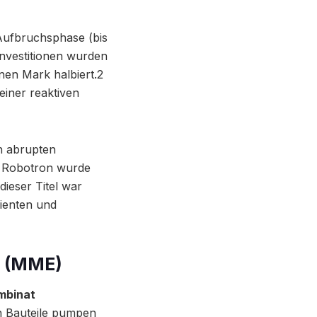
 Aufbruchsphase (bis
Investitionen wurden
nen Mark halbiert.2
einer reaktiven
 abrupten
t. Robotron wurde
dieser Titel war
zienten und
t (MME)
mbinat
n Bauteile pumpen