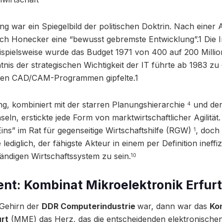
g war ein Spiegelbild der politischen Doktrin. Nach einer
rich Honecker eine “bewusst gebremste Entwicklung”.1 Die 
eispielsweise wurde das Budget 1971 von 400 auf 200 Millio
tnis der strategischen Wichtigkeit der IT führte ab 1983 zu 
 den CAD/CAM-Programmen gipfelte.1
g, kombiniert mit der starren Planungshierarchie
und den
4
seln, erstickte jede Form von marktwirtschaftlicher Agilitä
s” im Rat für gegenseitige Wirtschaftshilfe (RGW)
, doch 
1
 lediglich, der fähigste Akteur in einem per Definition ineffi
ändigen Wirtschaftssystem zu sein.
10
nt: Kombinat Mikroelektronik Erfur
Gehirn der
DDR Computerindustrie
war, dann war das
Ko
urt
(MME) das Herz, das die entscheidenden elektronische