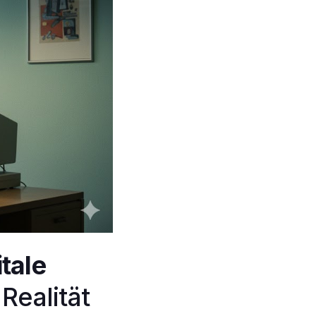
itale
ealität