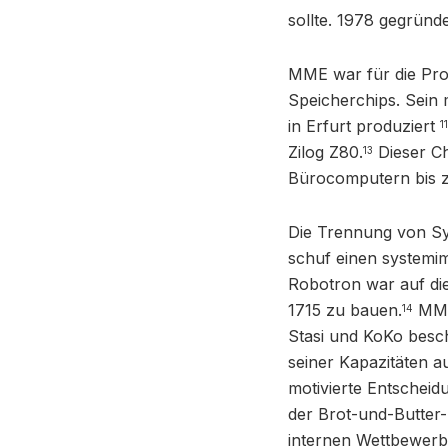
sollte. 1978 gegründ
MME war für die Prod
Speicherchips. Sein 
in Erfurt produziert
11
Zilog Z80.
Dieser Ch
13
Bürocomputern bis 
Die Trennung von Sy
schuf einen systemi
Robotron war auf d
1715 zu bauen.
MME 
14
Stasi und KoKo besc
seiner Kapazitäten a
motivierte Entschei
der Brot-und-Butter-
internen Wettbewerb