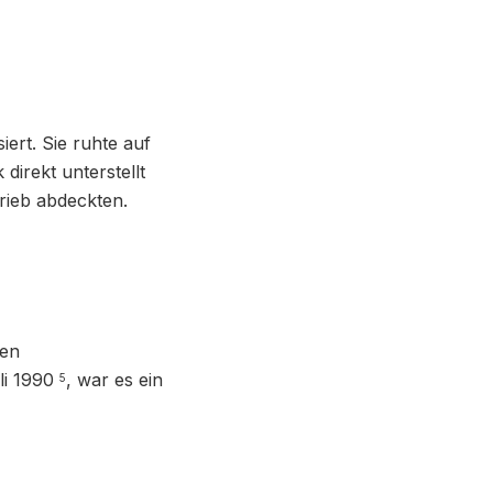
iert. Sie ruhte auf
direkt unterstellt
rieb abdeckten.
hen
li 1990
, war es ein
5