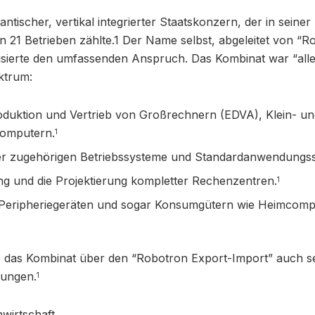
ntischer, vertikal integrierter Staatskonzern, der in seiner 
in 21 Betrieben zählte.1 Der Name selbst, abgeleitet von “R
alisierte den umfassenden Anspruch. Das Kombinat war “alle
ktrum:
oduktion und Vertrieb von Großrechnern (EDVA), Klein- u
computern.
1
der zugehörigen Betriebssysteme und Standardanwendungss
ng und die Projektierung kompletter Rechenzentren.
1
 Peripheriegeräten und sogar Konsumgütern wie Heimcom
te das Kombinat über den “Robotron Export-Import” auch s
ungen.
1
nwirtschaft