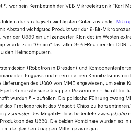
et
, war sein Kernbetrieb der VEB Mikroelektronik “Karl Ma
11
uktion der strategisch wichtigsten Güter zuständig:
Mikro
mit Abstand wichtigstes Produkt war der 8-Bit-Mikroproze
, war der U880 ein unlizenzierter Klon des im Westen extr
ip wurde zum “Gehirn” fast aller 8-Bit-Rechner der DDR, 
zu den Heimcomputern.
stemdesign (Robotron in Dresden) und Komponentenfertig
mmanenten Engpass und einen internen Kannibalismus um
ie Lieferungen des U880 von MME angewiesen, um seine 
jedoch musste seine knappen Ressourcen – die oft für te
hafft wurden
– aufteilen. Die politische Führung zwang M
15
uf das Prestigeprojekt des Megabit-Chips zu konzentrieren.
dung
zugunsten
des Megabit-Chips bedeutete
zwangsläufig
e
Produktion des U880. Die beiden Kombinate wurden so in e
 um die gleichen knappen Mittel gezwungen.