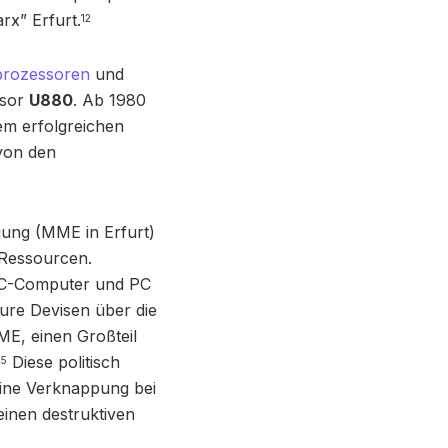
rx” Erfurt.
12
prozessoren
und
ssor
U880
. Ab 1980
em erfolgreichen
von den
ung (MME in Erfurt)
 Ressourcen.
KC-Computer und PC
ure Devisen über die
ME, einen Großteil
Diese politisch
15
ine Verknappung bei
inen destruktiven