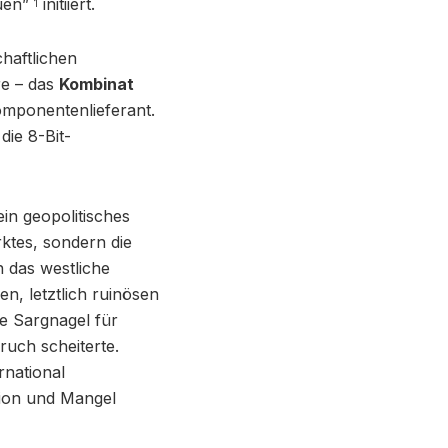
auen”
initiiert.
1
chaftlichen
re – das
Kombinat
mponentenlieferant.
die 8-Bit-
in geopolitisches
rktes, sondern die
 das westliche
n, letztlich ruinösen
e Sargnagel für
ruch scheiterte.
rnational
tion und Mangel