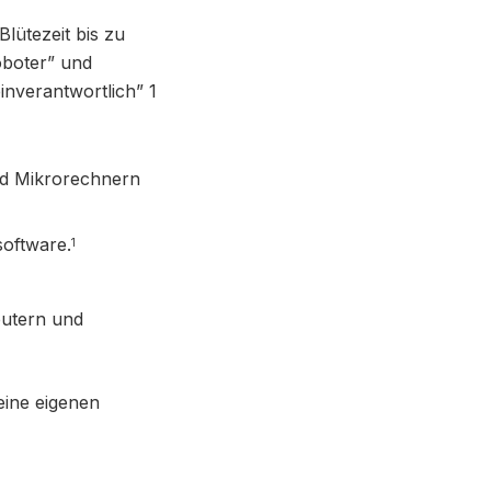
Blütezeit bis zu
oboter” und
inverantwortlich” 1
nd Mikrorechnern
oftware.
1
putern und
eine eigenen