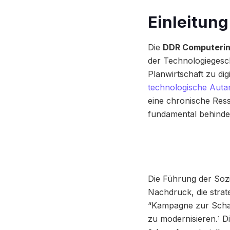
Einleitung
Die
DDR Computerin
der Technologiegesch
Planwirtschaft zu dig
technologische Autar
eine chronische Res
fundamental behinder
Die Führung der Sozi
Nachdruck, die strat
“Kampagne zur Schaf
zu modernisieren.
Di
1