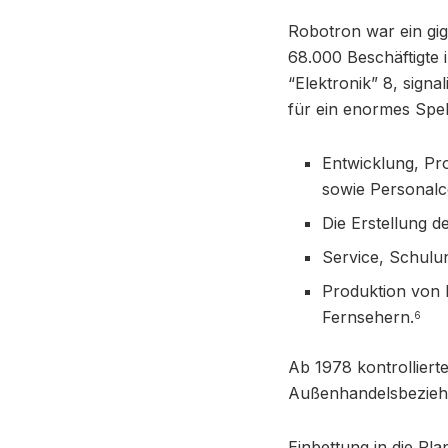
Robotron war ein giga
68.000 Beschäftigte 
“Elektronik” 8, sign
für ein enormes Spe
Entwicklung, Pr
sowie Personal
Die Erstellung 
Service, Schulu
Produktion von
Fernsehern.
6
Ab 1978 kontrollier
Außenhandelsbezieh
Einbettung in die Pla