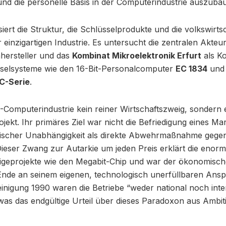
 und die personelle Basis in der Computerindustrie auszub
iert die Struktur, die Schlüsselprodukte und die volkswirts
einzigartigen Industrie. Es untersucht die zentralen Akteu
hersteller und das
Kombinat Mikroelektronik Erfurt
als Ko
sselsysteme wie den 16-Bit-Personalcomputer
EC 1834
und 
C-Serie
.
Computerindustrie kein reiner Wirtschaftszweig, sondern e
jekt. Ihr primäres Ziel war nicht die Befriedigung eines Ma
ischer Unabhängigkeit als direkte Abwehrmaßnahme gegen
ieser Zwang zur Autarkie um jeden Preis erklärt die enorme
stigeprojekte wie den Megabit-Chip und war der ökonomisch
Ende an seinem eigenen, technologisch unerfüllbaren Ansp
nigung 1990 waren die Betriebe “weder national noch inte
 was das endgültige Urteil über dieses Paradoxon aus Ambi