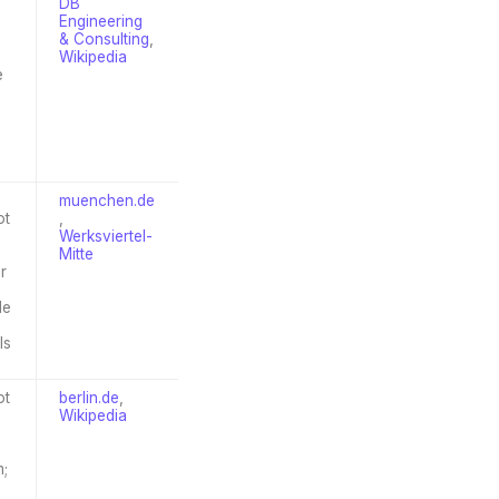
DB
Engineering
& Consulting
,
Wikipedia
e
muenchen.de
ot
,
Werksviertel-
Mitte
r
de
ls
ot
berlin.de
,
Wikipedia
m;