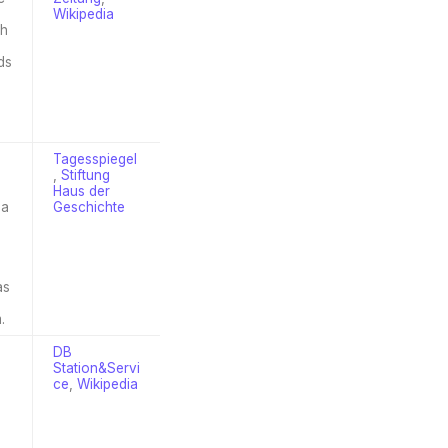
Wikipedia
ah
ds
Tagesspiegel
,
Stiftung
Haus der
ga
Geschichte
d
as
.
DB
Station&Servi
ce
,
Wikipedia