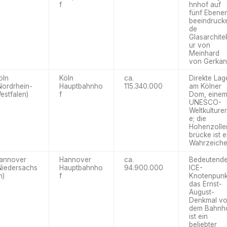
f
hnhof auf
fünf Ebenen
beeindruck
de
Glasarchite
ur von
Meinhard
von Gerkan
öln
Köln
ca.
Direkte Lag
Nordrhein-
Hauptbahnho
115.340.000
am Kölner
estfalen)
f
Dom, eine
UNESCO-
Weltkulture
e; die
Hohenzolle
brücke ist e
Wahrzeiche
annover
Hannover
ca.
Bedeutende
Niedersachs
Hauptbahnho
94.900.000
ICE-
n)
f
Knotenpunk
das Ernst-
August-
Denkmal vo
dem Bahnh
ist ein
beliebter