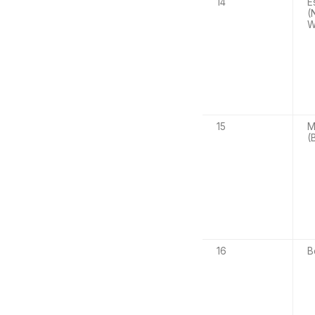
14
E
(
W
15
M
(
16
B