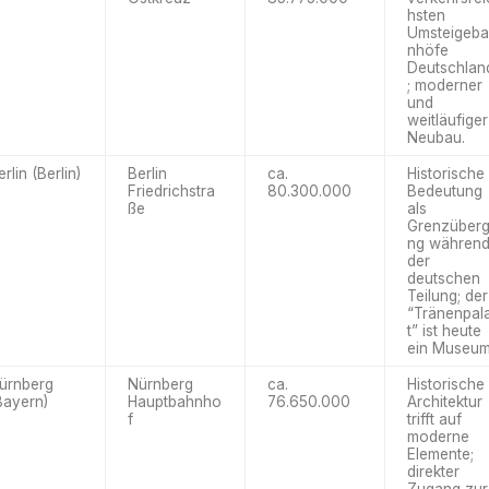
hsten
Umsteigeb
nhöfe
Deutschlan
; moderner
und
weitläufiger
Neubau.
erlin (Berlin)
Berlin
ca.
Historische
Friedrichstra
80.300.000
Bedeutung
ße
als
Grenzüber
ng währen
der
deutschen
Teilung; der
“Tränenpal
t” ist heute
ein Museum
ürnberg
Nürnberg
ca.
Historische
Bayern)
Hauptbahnho
76.650.000
Architektur
f
trifft auf
moderne
Elemente;
direkter