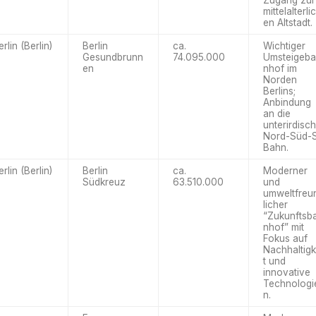
Zugang zur
mittelalterli
en Altstadt.
erlin (Berlin)
Berlin
ca.
Wichtiger
Gesundbrunn
74.095.000
Umsteigeb
en
nhof im
Norden
Berlins;
Anbindung
an die
unterirdisc
Nord-Süd-
Bahn.
erlin (Berlin)
Berlin
ca.
Moderner
Südkreuz
63.510.000
und
umweltfreu
licher
“Zukunftsb
nhof” mit
Fokus auf
Nachhaltigk
t und
innovative
Technologi
n.