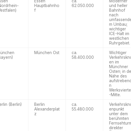
ssen
Essen
ca.
Moderner
Nordrhein-
Hauptbahnho
62.050.000
und heller
estfalen)
f
Bahnhof
nach
umfassend
m Umbau;
wichtiger
ICE-Halt im
westlichen
Ruhrgebiet.
ünchen
München Ost
ca.
Wichtiger
Bayern)
58.400.000
Verkehrskn
en im
Münchner
Osten; in de
Nähe des
aufstreben
n
Werksvierte
-Mitte.
erlin (Berlin)
Berlin
ca.
Verkehrskn
Alexanderplat
55.480.000
enpunkt
z
unter dem
berühmten
Fernsehtur
direkter