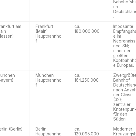
Bahnhofsha
en
Deutschlan
.
rankfurt am
Frankfurt
ca.
Imposante
ain
(Main)
180.000.000
Empfangsha
Hessen)
Hauptbahnho
e im
f
Neorenaiss
nce-Stil;
einer der
größten
Kopfbahnh
e Europas.
ünchen
München
ca.
Zweitgrößt
Bayern)
Hauptbahnho
164.250.000
Bahnhof
f
Deutschlan
nach Anzah
der Gleise
(32);
zentraler
Knotenpunk
für den
Süden.
erlin (Berlin)
Berlin
ca.
Moderner
Hauptbahnho
120.095.000
Kreuzungs