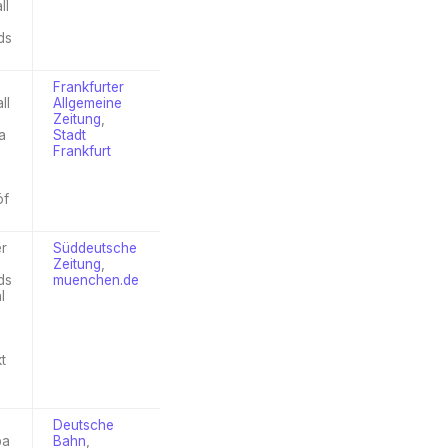
ll
ds
Frankfurter
ll
Allgemeine
Zeitung
,
a
Stadt
Frankfurt
öf
er
Süddeutsche
Zeitung
,
ds
muenchen.de
l
t
Deutsche
ba
Bahn
,