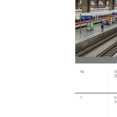
Nr.
S
(
1
H
(