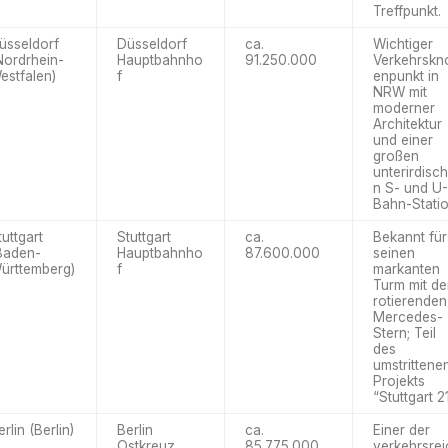
Treffpunkt.
üsseldorf
Düsseldorf
ca.
Wichtiger
Nordrhein-
Hauptbahnho
91.250.000
Verkehrskn
estfalen)
f
enpunkt in
NRW mit
moderner
Architektur
und einer
großen
unterirdisc
n S- und U-
Bahn-Statio
tuttgart
Stuttgart
ca.
Bekannt für
Baden-
Hauptbahnho
87.600.000
seinen
ürttemberg)
f
markanten
Turm mit d
rotierenden
Mercedes-
Stern; Teil
des
umstrittene
Projekts
“Stuttgart 21
erlin (Berlin)
Berlin
ca.
Einer der
Ostkreuz
85.775.000
verkehrsrei