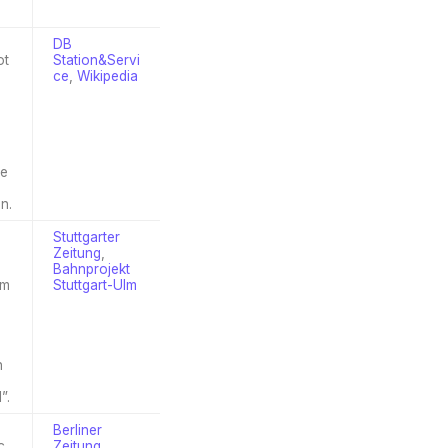
DB
ot
Station&Servi
ce
,
Wikipedia
he
n.
Stuttgarter
Zeitung
,
Bahnprojekt
em
Stuttgart-Ulm
n
”.
Berliner
c
Zeitung
,