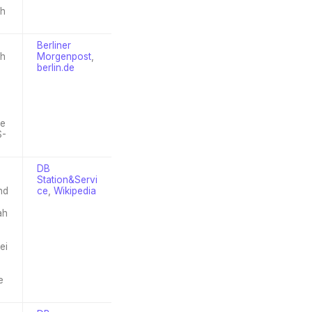
ch
Berliner
ah
Morgenpost
,
berlin.de
he
S-
DB
Station&Servi
nd
ce
,
Wikipedia
ah
ei
e