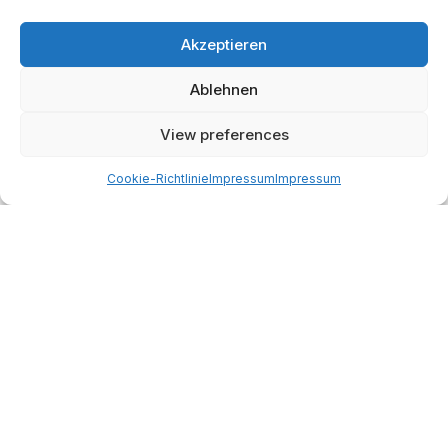
Virgo cluster of galaxies (Panorama with the
Seestar S30 pro)
Akzeptieren
BY
MARTIN KÄSSLER
APRIL 9, 2026
0
Ablehnen
Periods when to make money: Ein Deep Dive
über den Benner Cycle
View preferences
BY
MARTIN KÄSSLER
APRIL 3, 2026
0
Cookie-Richtlinie
Impressum
Impressum
Vibe Coding in der Praxis: Wie KI einen
Astrofotografie-Pain-Point löst
BY
MARTIN KÄSSLER
MÄRZ 27, 2026
0
Start
AI
Tech
Kapital
Prognosen
Electric
How-to
Space
Medien
Gesellschaft
Astro
Made with AI support. Als Amazon-Partner verdiene ich