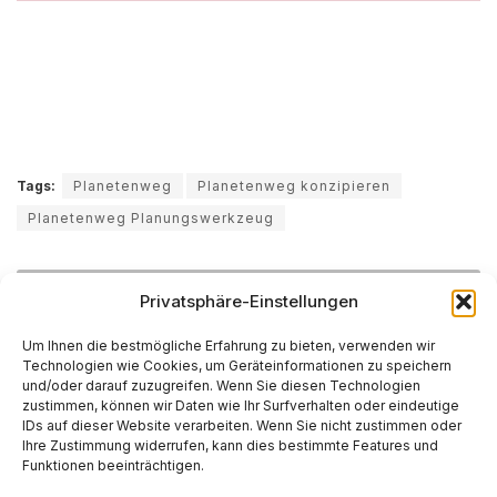
Tags:
Planetenweg
Planetenweg konzipieren
Planetenweg Planungswerkzeug
Privatsphäre-Einstellungen
Um Ihnen die bestmögliche Erfahrung zu bieten, verwenden wir
Aktuelle Artikel & Trends
Technologien wie Cookies, um Geräteinformationen zu speichern
und/oder darauf zuzugreifen. Wenn Sie diesen Technologien
zustimmen, können wir Daten wie Ihr Surfverhalten oder eindeutige
2026 AI Index Report der Stanford Universität
IDs auf dieser Website verarbeiten. Wenn Sie nicht zustimmen oder
Ihre Zustimmung widerrufen, kann dies bestimmte Features und
BY
MARTIN KÄSSLER
APRIL 14, 2026
0
Funktionen beeinträchtigen.