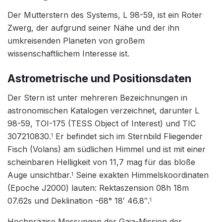
Der Mutterstern des Systems, L 98-59, ist ein Roter
Zwerg, der aufgrund seiner Nähe und der ihn
umkreisenden Planeten von großem
wissenschaftlichem Interesse ist.
Astrometrische und Positionsdaten
Der Stern ist unter mehreren Bezeichnungen in
astronomischen Katalogen verzeichnet, darunter L
98-59, TOI-175 (TESS Object of Interest) und TIC
307210830.
Er befindet sich im Sternbild Fliegender
1
Fisch (Volans) am südlichen Himmel und ist mit einer
scheinbaren Helligkeit von 11,7 mag für das bloße
Auge unsichtbar.
Seine exakten Himmelskoordinaten
1
(Epoche J2000) lauten: Rektaszension 08h 18m
07.62s und Deklination -68° 18′ 46.8″.
1
Hochpräzise Messungen der Gaia-Mission der