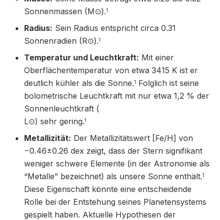
Sonnenmassen (M⊙​).
1
Radius:
Sein Radius entspricht circa 0.31
Sonnenradien (R⊙​).
1
Temperatur und Leuchtkraft:
Mit einer
Oberflächentemperatur von etwa 3415 K ist er
deutlich kühler als die Sonne.
Folglich ist seine
1
bolometrische Leuchtkraft mit nur etwa 1,2 % der
Sonnenleuchtkraft (
L⊙​) sehr gering.
1
Metallizität:
Der Metallizitätswert [Fe/H] von
−0.46±0.26 dex zeigt, dass der Stern signifikant
weniger schwere Elemente (in der Astronomie als
“Metalle” bezeichnet) als unsere Sonne enthält.
1
Diese Eigenschaft könnte eine entscheidende
Rolle bei der Entstehung seines Planetensystems
gespielt haben. Aktuelle Hypothesen der