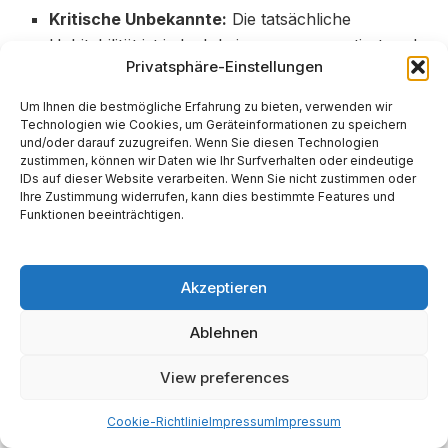
Kritische Unbekannte:
Die tatsächliche
Habitabilität ist jedoch keineswegs garantiert und
Privatsphäre-Einstellungen
hängt von einer Reihe kritischer, bisher
unbekannter Faktoren ab. Der wichtigste ist die
Um Ihnen die bestmögliche Erfahrung zu bieten, verwenden wir
Existenz und Zusammensetzung einer
Technologien wie Cookies, um Geräteinformationen zu speichern
und/oder darauf zuzugreifen. Wenn Sie diesen Technologien
Atmosphäre. Eine ausreichend dichte Atmosphäre
zustimmen, können wir Daten wie Ihr Surfverhalten oder eindeutige
ist notwendig, um einen stabilen
IDs auf dieser Website verarbeiten. Wenn Sie nicht zustimmen oder
Ihre Zustimmung widerrufen, kann dies bestimmte Features und
Oberflächendruck aufrechtzuerhalten, der
Funktionen beeinträchtigen.
flüssiges Wasser ermöglicht, und um die Wärme
über die Planetenoberfläche zu verteilen, was die
extremen Temperaturunterschiede einer
Akzeptieren
gebundenen Rotation abmildern könnte. Da L 98-
59 f nicht transitiert, ist die Untersuchung seiner
Ablehnen
Atmosphäre extrem schwierig und erfordert
View preferences
Techniken wie die direkte Abbildung oder die
hochauflösende Spektroskopie, die an die
Cookie-Richtlinie
Impressum
Impressum
Grenzen heutiger und zukünftiger Teleskope