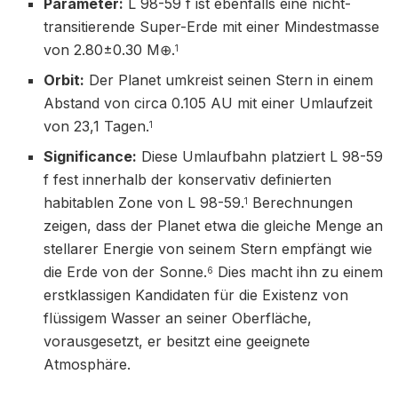
Parameter:
L 98-59 f ist ebenfalls eine nicht-
transitierende Super-Erde mit einer Mindestmasse
von 2.80±0.30 M⊕​.
1
Orbit:
Der Planet umkreist seinen Stern in einem
Abstand von circa 0.105 AU mit einer Umlaufzeit
von 23,1 Tagen.
1
Significance:
Diese Umlaufbahn platziert L 98-59
f fest innerhalb der konservativ definierten
habitablen Zone von L 98-59.
Berechnungen
1
zeigen, dass der Planet etwa die gleiche Menge an
stellarer Energie von seinem Stern empfängt wie
die Erde von der Sonne.
Dies macht ihn zu einem
6
erstklassigen Kandidaten für die Existenz von
flüssigem Wasser an seiner Oberfläche,
vorausgesetzt, er besitzt eine geeignete
Atmosphäre.