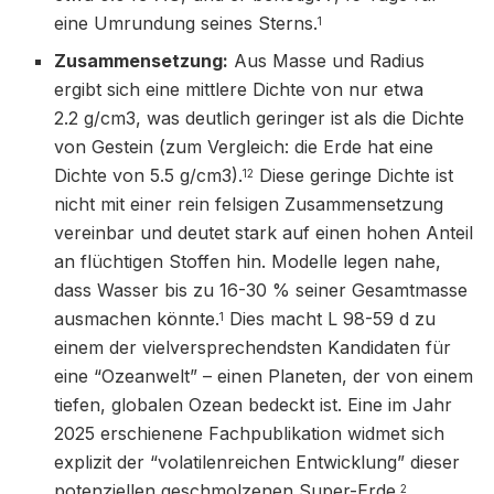
eine Umrundung seines Sterns.
1
Zusammensetzung:
Aus Masse und Radius
ergibt sich eine mittlere Dichte von nur etwa
2.2 g/cm3, was deutlich geringer ist als die Dichte
von Gestein (zum Vergleich: die Erde hat eine
Dichte von 5.5 g/cm3).
Diese geringe Dichte ist
12
nicht mit einer rein felsigen Zusammensetzung
vereinbar und deutet stark auf einen hohen Anteil
an flüchtigen Stoffen hin. Modelle legen nahe,
dass Wasser bis zu 16-30 % seiner Gesamtmasse
ausmachen könnte.
Dies macht L 98-59 d zu
1
einem der vielversprechendsten Kandidaten für
eine “Ozeanwelt” – einen Planeten, der von einem
tiefen, globalen Ozean bedeckt ist. Eine im Jahr
2025 erschienene Fachpublikation widmet sich
explizit der “volatilenreichen Entwicklung” dieser
potenziellen geschmolzenen Super-Erde.
2