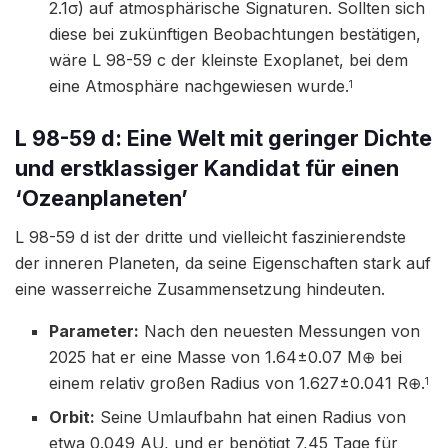
2.1σ) auf atmosphärische Signaturen. Sollten sich
diese bei zukünftigen Beobachtungen bestätigen,
wäre L 98-59 c der kleinste Exoplanet, bei dem
eine Atmosphäre nachgewiesen wurde.
1
L 98-59 d: Eine Welt mit geringer Dichte
und erstklassiger Kandidat für einen
‘Ozeanplaneten’
L 98-59 d ist der dritte und vielleicht faszinierendste
der inneren Planeten, da seine Eigenschaften stark auf
eine wasserreiche Zusammensetzung hindeuten.
Parameter:
Nach den neuesten Messungen von
2025 hat er eine Masse von 1.64±0.07 M⊕​ bei
einem relativ großen Radius von 1.627±0.041 R⊕​.
1
Orbit:
Seine Umlaufbahn hat einen Radius von
etwa 0.049 AU, und er benötigt 7,45 Tage für