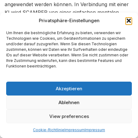
angewendet werden können. In Verbindung mit einer
KI wird SCAMPER von einer einfachen mentalen
Checkliste zu einem dynamischen
Privatsphäre-Einstellungen
Simulationswerkzeug. Eine KI kann diese sieben
Um Ihnen die bestmögliche Erfahrung zu bieten, verwenden wir
Anweisungen auf eine Idee mit einer Breite und
Technologien wie Cookies, um Geräteinformationen zu speichern
Geschwindigkeit anwenden, die für einen Menschen
und/oder darauf zuzugreifen. Wenn Sie diesen Technologien
zustimmen, können wir Daten wie Ihr Surfverhalten oder eindeutige
unmöglich ist. Dies schafft eine „evolutionäre
IDs auf dieser Website verarbeiten. Wenn Sie nicht zustimmen oder
Sandbox“ für Ideen, die es einem Benutzer ermöglicht,
Ihre Zustimmung widerrufen, kann dies bestimmte Features und
Funktionen beeinträchtigen.
Dutzende von Variationen seines Kernkonzepts
schnell zu generieren und in einem rein digitalen Raum
zu erkunden. Dieser Prozess der kostengünstigen,
Akzeptieren
schnellen Iteration ermöglicht die Entdeckung
überlegener Versionen der Idee, bevor reale
Ablehnen
Ressourcen eingesetzt werden.
View preferences
Schlüsselaktivitäten und die Rolle von Gemini:
Cookie-Richtlinie
Impressum
Impressum
Die Kernaktivität dieser Phase ist die systematische