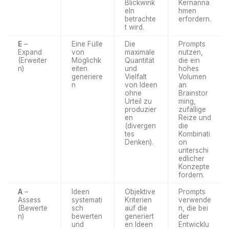
Blickwink
Kernanna
eln
hmen
betrachte
erfordern.
t wird.
E
–
Eine Fülle
Die
Prompts
Expand
von
maximale
nutzen,
(Erweiter
Möglichk
Quantität
die ein
n)
eiten
und
hohes
generiere
Vielfalt
Volumen
n
von Ideen
an
ohne
Brainstor
Urteil zu
ming,
produzier
zufällige
en
Reize und
(divergen
die
tes
Kombinati
Denken).
on
unterschi
edlicher
Konzepte
fordern.
A
–
Ideen
Objektive
Prompts
Assess
systemati
Kriterien
verwende
(Bewerte
sch
auf die
n, die bei
n)
bewerten
generiert
der
und
en Ideen
Entwicklu