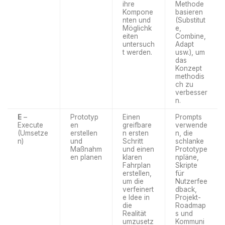
ihre
Methode
Kompone
basieren
nten und
(Substitut
Möglichk
e,
eiten
Combine,
untersuch
Adapt
t werden.
usw.), um
das
Konzept
methodis
ch zu
verbesser
n.
E
–
Prototyp
Einen
Prompts
Execute
en
greifbare
verwende
(Umsetze
erstellen
n ersten
n, die
n)
und
Schritt
schlanke
Maßnahm
und einen
Prototype
en planen
klaren
npläne,
Fahrplan
Skripte
erstellen,
für
um die
Nutzerfee
verfeinert
dback,
e Idee in
Projekt-
die
Roadmap
Realität
s und
umzusetz
Kommuni