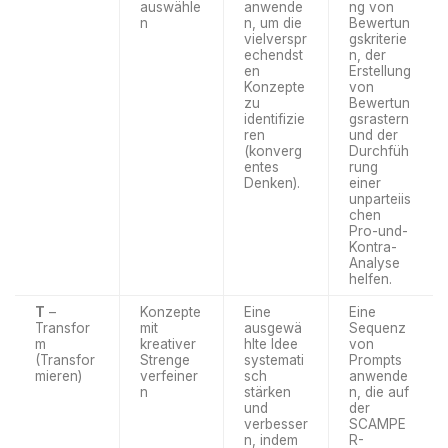
auswähle
anwende
ng von
n
n, um die
Bewertun
vielverspr
gskriterie
echendst
n, der
en
Erstellung
Konzepte
von
zu
Bewertun
identifizie
gsrastern
ren
und der
(konverg
Durchfüh
entes
rung
Denken).
einer
unparteiis
chen
Pro-und-
Kontra-
Analyse
helfen.
T
–
Konzepte
Eine
Eine
Transfor
mit
ausgewä
Sequenz
m
kreativer
hlte Idee
von
(Transfor
Strenge
systemati
Prompts
mieren)
verfeiner
sch
anwende
n
stärken
n, die auf
und
der
verbesser
SCAMPE
n, indem
R-