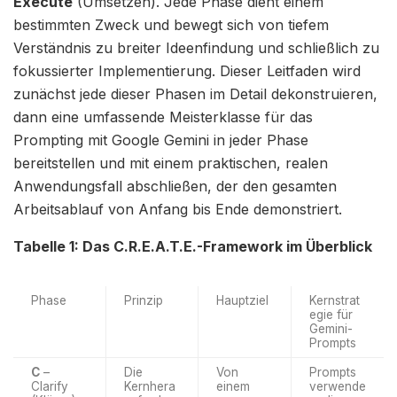
Execute
(Umsetzen). Jede Phase dient einem
bestimmten Zweck und bewegt sich von tiefem
Verständnis zu breiter Ideenfindung und schließlich zu
fokussierter Implementierung. Dieser Leitfaden wird
zunächst jede dieser Phasen im Detail dekonstruieren,
dann eine umfassende Meisterklasse für das
Prompting mit Google Gemini in jeder Phase
bereitstellen und mit einem praktischen, realen
Anwendungsfall abschließen, der den gesamten
Arbeitsablauf von Anfang bis Ende demonstriert.
Tabelle 1: Das C.R.E.A.T.E.-Framework im Überblick
Phase
Prinzip
Hauptziel
Kernstrat
egie für
Gemini-
Prompts
C
–
Die
Von
Prompts
Clarify
Kernhera
einem
verwende