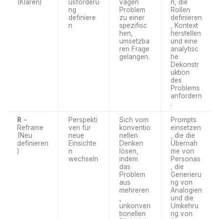
(Klären)
usforderu
vagen
n, die
ng
Problem
Rollen
definiere
zu einer
definieren
n
spezifisc
, Kontext
hen,
herstellen
umsetzba
und eine
ren Frage
analytisc
gelangen.
he
Dekonstr
uktion
des
Problems
anfordern
.
R
–
Perspekti
Sich vom
Prompts
Reframe
ven für
konventio
einsetzen
(Neu
neue
nellen
, die die
definieren
Einsichte
Denken
Übernah
)
n
lösen,
me von
wechseln
indem
Personas
das
, die
Problem
Generieru
aus
ng von
mehreren
Analogien
,
und die
unkonven
Umkehru
tionellen
ng von