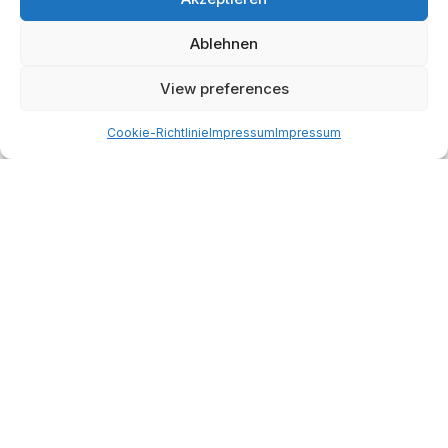
Ablehnen
View preferences
Cookie-Richtlinie
Impressum
Impressum
Tags:
AI Zusammenfassung
Deutschland
Literatur
Meilensteine